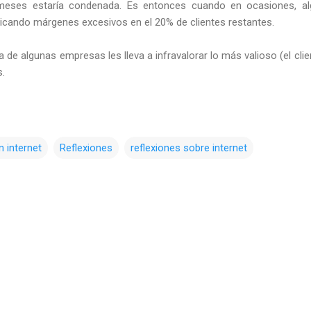
 meses estaría condenada. Es entonces cuando en ocasiones, a
icando márgenes excesivos en el 20% de clientes restantes.
a de algunas empresas les lleva a infravalorar lo más valioso (el cli
s.
n internet
Reflexiones
reflexiones sobre internet