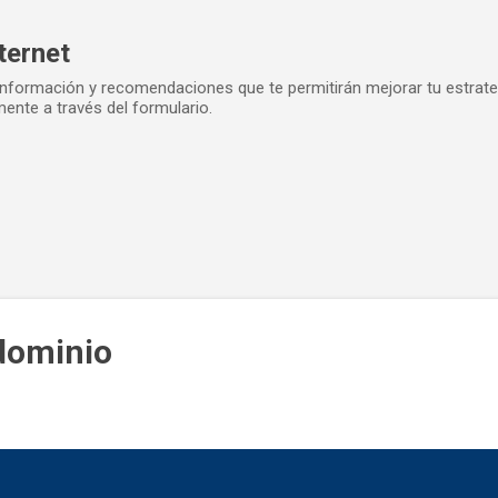
Ir al contenido principal
ternet
información y recomendaciones que te permitirán mejorar tu estrateg
ente a través del formulario.
O
dominio