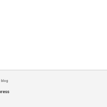
 blog
press