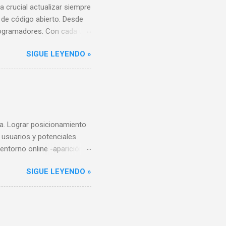
a crucial actualizar siempre
 de código abierto. Desde
programadores. Con cada una
 añaden nuevas funciones y
SIGUE LEYENDO »
si no realizas un
ad de tu sitio web a la
o argumentos de peso para
ia. Lograr posicionamiento
 usuarios y potenciales
entorno online -aparición
 se vislumbran para un
SIGUE LEYENDO »
 profundamente el “campo de
es compitiendo por segmentos
tes compitiendo por las
o espacio en la mente de