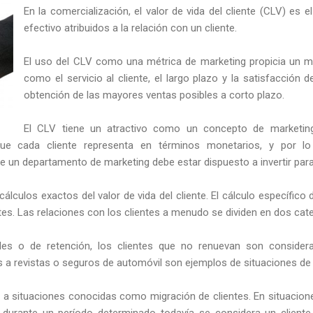
En la comercialización, el valor de vida del cliente (CLV) es el
efectivo atribuidos a la relación con un cliente.
El uso del CLV como una métrica de marketing propicia un 
como el servicio al cliente, el largo plazo y la satisfacción 
obtención de las mayores ventas posibles a corto plazo.
El CLV tiene un atractivo como un concepto de marketin
que cada cliente representa en términos monetarios, y por lo 
 un departamento de marketing debe estar dispuesto a invertir para a
r cálculos exactos del valor de vida del cliente. El cálculo específic
ntes. Las relaciones con los clientes a menudo se dividen en dos cat
ales o de retención, los clientes que no renuevan son conside
 a revistas o seguros de automóvil son ejemplos de situaciones de 
e a situaciones conocidas como migración de clientes. En situacion
durante un período determinado todavía se considera un client