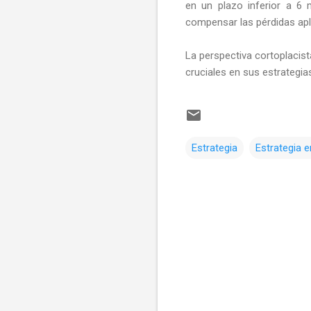
en un plazo inferior a 6
compensar las pérdidas apl
La perspectiva cortoplacist
cruciales en sus estrategia
Estrategia
Estrategia e
C
o
m
e
n
t
a