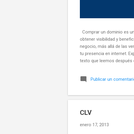
Comprar un dominio es un p
obtener visibilidad y benef
negocio, más allá de las ve
tu presencia en internet. E
texto que leemos después 
será aquello que le dirás a
dominio? Cualquier person
Publicar un comentar
falta buscar un nombre que 
terminaciones de dominio ..
CLV
enero 17, 2013