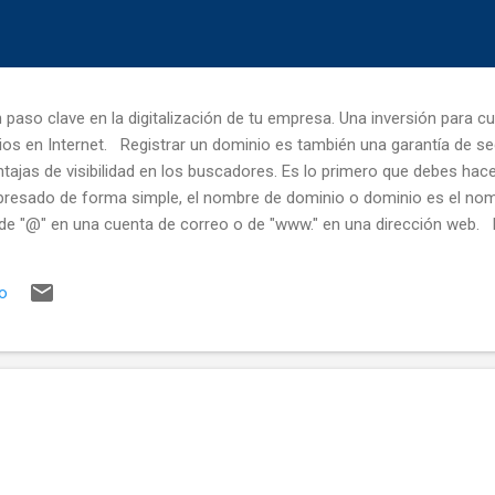
aso clave en la digitalización de tu empresa. Una inversión para c
icios en Internet. Registrar un dominio es también una garantía de se
ntajas de visibilidad en los buscadores. Es lo primero que debes hac
xpresado de forma simple, el nombre de dominio o dominio es el nomb
de "@" en una cuenta de correo o de "www." en una dirección web. 
 cualquiera que te pregunte sobre cómo encontrarte en la red. ¿Quién
a puede comprar un nombre de dominio acudiendo a un registrador 
io
esté disponible y pagar una cantidad por el registro del dominio. Po
.