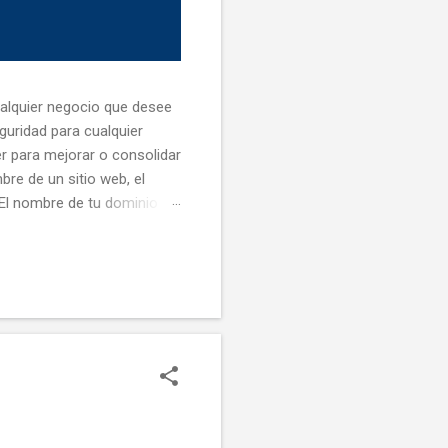
ualquier negocio que desee
guridad para cualquier
er para mejorar o consolidar
re de un sitio web, el
El nombre de tu dominio
 puede registrar un
de dominios. Tan solo hace
demos elegir entre varias