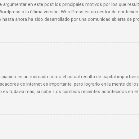
e argumentar en este post los principales motivos por los que result
Wordpress a la última versión. WordPress es un gestor de contenido
o y hasta ahora ha sido desarrollado por una comunidad abierta de 
uevas versiones aprobadas por la comunidad se corrigen errores, se
 el rendimiento del sistema en general. Es decir y en otras palabras, 
iento adecuado de tu Wordpress estás poniendo en peligro la segurid
te privas de las mejoras implementadas por la comunidad. Los cinc
ar el mantenimiento de tu Wordpress :
nciación en un mercado como el actual resulta de capital importanc
scadores de internet es importante, pero lograrlo en la mente de los
lo es todavía más, si cabe. Los cambios recientes acontecidos en el 
 TLDs y cambios en la plataforma publicitaria de Google- y los que
si inmediato, propiciarán una “selección natural” que transformará
digital. En la actualidad existen cientos de sitios web y aplicacion
do similares. Cada día aparecen nuevas empresas, nuevos anuncian
osiciones en los buscadores de internet, compitiendo por un mism
ciales clientes.