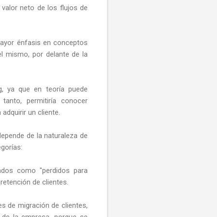
 valor neto de los flujos de
mayor énfasis en conceptos
del mismo, por delante de la
g, ya que en teoría puede
tanto, permitiría conocer
dquirir un cliente.
o depende de la naturaleza de
egorías:
rados como "perdidos para
retención de clientes.
es de migración de clientes,
e de la empresa, porque se