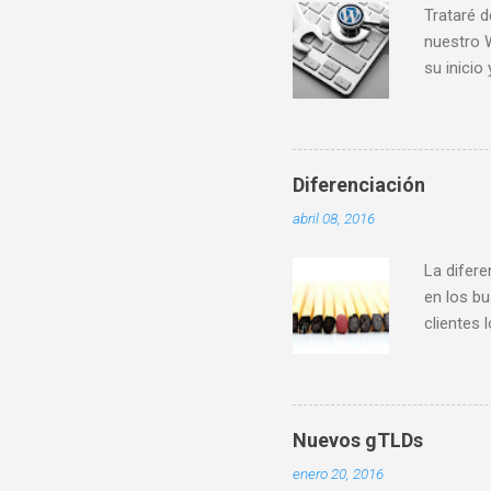
Trataré d
nuestro 
su inici
de las n
se mejora
mantenim
vez que 
Diferenciación
no olvid
abril 08, 2016
La difere
en los bu
clientes 
de nuevos
futuro ca
batalla” 
de merca
Nuevos gTLDs
mismas p
enero 20, 2016
los poten