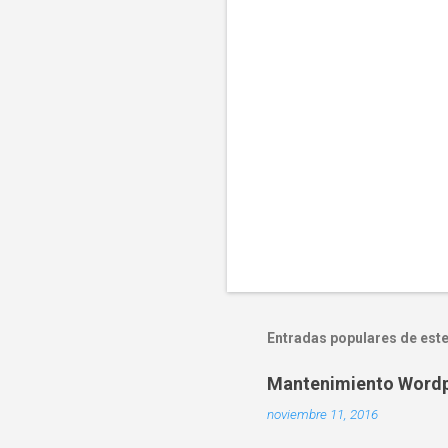
r
i
o
s
Entradas populares de este
Mantenimiento Word
noviembre 11, 2016