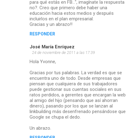
t
para qué estás en FB...", imagínate la respuesta
no?. Creo que primero debe haber una
a
educación hacia estos medios y después
r
incluirlos en el plan empresarial.
Gracias y un abrazo!!
i
RESPONDER
o
s
José María Enríquez
24 de noviembre de 2011 a las 17:39
Hola Yvonne,
Gracias por tus palabras. La verdad es que se
encuentra uno de todo. Desde empresas que
piensan que cualquiera de sus trabajadores
puede gestionar sus cuentas sociales en sus
ratos perdidos, a gerentes que encargan la web
al amigo del hijo (pensando que así ahorran
dinero), pasando por los que se lanzan al
linkbuilding más desenfrenado pensándose que
Google se chupa el dedo.
Un abrazo.
RESPONDER