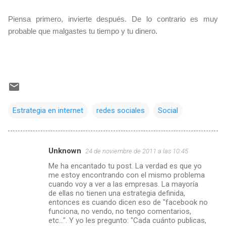
Piensa primero, invierte después. De lo contrario es muy
probable que malgastes tu tiempo y tu dinero.
Estrategia en internet
redes sociales
Social
Unknown
24 de noviembre de 2011 a las 10:45
C
Me ha encantado tu post. La verdad es que yo
o
me estoy encontrando con el mismo problema
m
cuando voy a ver a las empresas. La mayoría
de ellas no tienen una estrategia definida,
e
entonces es cuando dicen eso de "facebook no
funciona, no vendo, no tengo comentarios,
n
etc...". Y yo les pregunto: "Cada cuánto publicas,