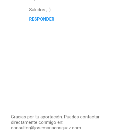
Saludos ;-)
RESPONDER
Gracias por tu aportación. Puedes contactar
directamente conmigo en:
P
consultor@josemariaenriquez.com
u
b