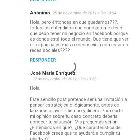
Anónimo
25 de noviembre de 2011 a las 18:54
Hola, pero entonces en que quedamos???,
todos los entendidos que conozco me dicen
que debo tener mi negocio en facebook porque
es donde está todo el mundo. Que tiene que ver
si mi página es más o menos vieja con estar en
redes sociales????
RESPONDER
José María Enríquez
27 de noviembre de 2011 a las 19:22
Hola,
Este sencillo post pretende ser una invitación a
pensar estratégica o lógicamente, antes de
lanzarse a invertir tiempo y dinero. Para darte
mi opinión sobre tu caso concreto debería
conocer tu situación. Mis preguntas serían:
¿Entendidos en qué?, ¿Qué característica de
Facebook crees que te ayudará a cumplir tu
objetivo?