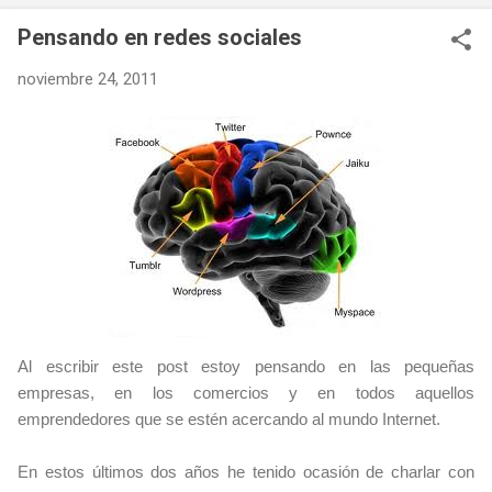
de correo o de "www." en una dirección web. El nombre de tu
Pensando en redes sociales
dominio será aquello que le dirás a cualquiera que te pregunte
sobre cómo encontrarte en la red. ¿Quién puede registrar un
noviembre 24, 2011
dominio? Cualquier persona puede comprar un nombre de
dominio acudiendo a un registrador de dominios. Tan solo
hace falta buscar un nombre que esté disponible y pagar una
cantidad por el registro del dominio. Podemos elegir entre
varias terminaciones de dominio ...
Al escribir este post estoy pensando en las pequeñas
empresas, en los comercios y en todos aquellos
emprendedores que se estén acercando al mundo Internet.
En estos últimos dos años he tenido ocasión de charlar con